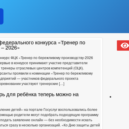
ЧЕНИИ
КОНТАКТНАЯ ИНФОРМАЦИЯ
НОРМАТИВНО-ПРАВО
КВАЛИФИКАЦИОННЫЕ ТРЕБОВАНИЯ
СВЕДЕНИЯ О ВАК
НА МУНИЦИПАЛЬНУЮ СЛУЖБУ
_
СТРАЦИИ
СТРУКТУРА, ПОЛНОМОЧИЯ, ЗАДАЧИ И ФУНКЦИИ
ИЙ И ЗАЯВЛЕНИЙ
ИМУЩЕСТВЕННАЯ ПОДДЕРЖКА МАЛОГО И СР
РЕЕСТР МУНИЦИПАЛЬНОГО ИМУЩЕСТВА
федерального конкурса «Тренер по
СВЕДЕНИЯ О ДОХОДАХ
 – 2026»
УКТУРА, ЗАДАЧИ И ФУНКЦИИ
конкурс ФЦК «Тренер по бережливому производству-2026
ИНЫЕ АКТЫ В СФЕРЕ ПРОТИВОДЕЙСТВИЯ КОРРУПЦИИ
АНТИ
ервые в конкурсе принимают участие представители
ЧЕСКИЕ МАТЕРИАЛЫ
 тренеры отраслевых центров компетенций (ОЦК).
ДОКУМЕНТОВ, СВЯЗАННЫХ С ПРОТИВОДЕЙСТВИЕМ КОРРУПЦИИ, ДЛЯ 
рсанты проявили к номинации «Тренер по бережливому
едприятий — участников федерального проекта
 ОБ ИМУЩЕСТВЕ И ОБЯЗАТЕЛЬСТВАХ ИМУЩЕСТВЕННОГО ХАРАКТЕРА
соревновании участвуют тренерские […]
ВАНИЙ К СЛУЖЕБНОМУ ПОВЕДЕНИЮ И УРЕГУЛИРОВАНИЮ КОНФЛИКТА 
О ФАКТАХ КОРРУПЦИИ
_
рь для ребёнка теперь можно на
КТЫ К ОБСУЖДЕНИЮ
АДМИНИСТРАТИВНЫЕ РЕГЛАМЕНТЫ
АДМИНИСТРАЦИИ
РАСПОРЯЖЕНИЯ АДМИНИСТРАЦИИ
РЕ
ление детей» на портале Госуслуг воспользовались более
ВАНИЯ НПА
ПУБЛИЧНЫЕ СЛУШАНИЯ
ФЕДЕРАЛЬНЫЕ ЗА
 помощью родители могут подобрать подходящую программу
 подать заявление онлайн — без необходимости искать
ься сразу в несколько организаций. «Ко Дню защиты детей