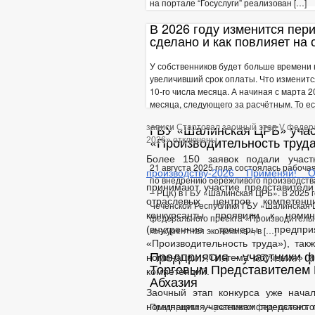
на портале “Госуслуги” реализован […]
ОТЧЕТ ОБ ИСПОЛНЕНИИ 
В 2026 году изменится пер
МУНИЦИПАЛ
МУНИЦИПАЛЬНЫЕ УСЛУГИ
сделано и как повлияет на
ЕДИНЫЙ ПОР
ОБРАЩЕНИЕ К ГЛАВ
У собственников будет больше времени н
ПРИЕМ ГРАЖДАН
ОБЗОРЫ ОБРАЩЕНИ
увеличивший срок оплаты. Что изменитс
10-го числа месяца. А начиная с марта 
РЕГЛАМЕНТ РАССМ
месяца, следующего за расчётным. То ес
РЕШЕНИЯ ПО ИЗМЕНЕНИЮ УСТАВА
ГБУ «Шалинская ЦРБ» учас
записи Стартовал заочный этап V федер
«Производительность труд
2026»
отключены
Более 150 заявок подали учас
21 августа 2025 года состоялась рабоч
производству-2026 Применяй! О
по внедрению бережливого производства
принимают участие представители
– РЦК) в ГБУ «Шалинская ЦРБ». В 2025
отраслевых центров компетен
Чеченской Республики ГБУ «Шалинская Ц
конкурсанты проявили к номин
федерального проекта «Производительн
(внутренние тренеры предпр
конкурентная экономика», в […]
«Производительность труда»), так
Предприятия – участники ф
номинации «Система обучения» и
Торговым Представителем 
компетенций.
Абхазия
Заочный этап конкурса уже нача
Предприятия – участники федерального
номинации участникам предстоит п