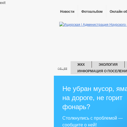
exit
Новости
Фотоальбом
Онлайн о
ЖКХ
ЭКОЛОГИЯ
ОБЩЕЕ
ИНФОРМАЦИЯ О ПОСЕЛЕН
ГЛАВА
ГО И 
АДМИНИСТРАЦИЯ
ГРАДОСТРОИТЕЛЬС
Не убран мусор, ям
ПРАВИЛА ЗЕМЛЕП
на дороге, не горит
ПРЕДПРИНИМАТЕЛЬСТВО
ИН
ЗАКУПКА ТОВАРОВ, РАБОТ И УСЛУГ
фонарь?
ФИНАНСОВО-ЭКОНОМИЧЕСКОЕ СОСТ
СТАТИСТИЧЕСКИЕ ДАННЫЕ
З
Столкнулись с проблемой —
СВЕДЕНИЯ О ДОХОДАХ СОТРУДНИКО
сообщите о ней!