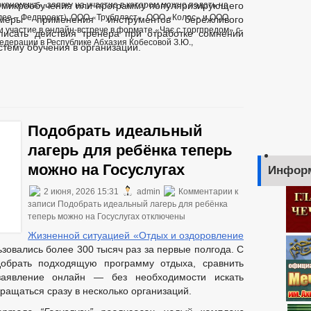
кономика», заявку на участие в котором можно подать на
н микрообучения или программу популяризирующего
ее – Федпроект), ООО «Трубпласт», ООО «Колос» и ООО
имеры применения инструментов бережливого
участие в онлайн-встрече в формате «Час с торгпредом» с
писать действия тренера при отработке сомнений
дерации в Республике Абхазия Кобесовой З.Ю.,
стему обучения в организации.
Подобрать идеальный
лагерь для ребёнка теперь
можно на Госуслугах
Инфор
2 июня, 2026 15:31
admin
Комментарии
к
записи Подобрать идеальный лагерь для ребёнка
теперь можно на Госуслугах
отключены
Жизненной ситуацией «Отдых и оздоровление
зовались более 300 тысяч раз за первые полгода. С
обрать подходящую программу отдыха, сравнить
заявление онлайн — без необходимости искать
ащаться сразу в несколько организаций.