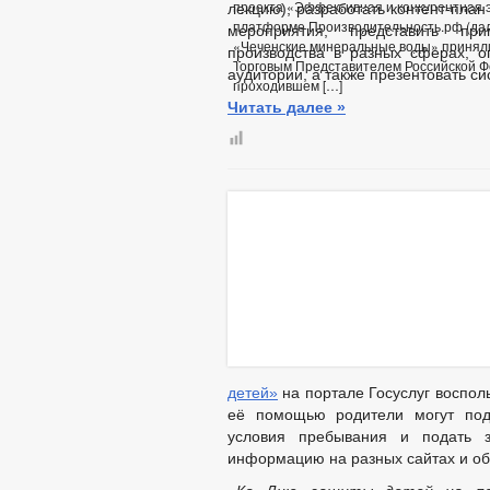
проекта «Эффективная и конкурентная э
лекцию), разработать контент-пла
платформе Производительность.рф (дал
мероприятия, представить пр
«Чеченские минеральные воды» приняли 
производства в разных сферах, о
Торговым Представителем Российской Фе
аудитории, а также презентовать си
проходившем […]
Читать далее »
детей»
на портале Госуслуг восполь
её помощью родители могут под
условия пребывания и подать 
информацию на разных сайтах и обр