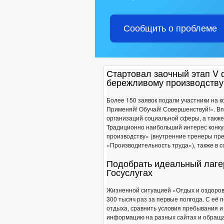
ИНФОРМАЦИЯ О КАДРОВОМ ОБЕСПЕ
УСЛОВИЯ И РЕЗУЛЬТАТЫ КОНКУРСОВ
Сообщить о проблеме
ПОРЯДОК ПОСТУПЛЕНИЯ ГРАЖДАН 
ПЛАНЫ И ОТЧЕТЫ РАБОТЫ АДМИНИ
ТЕКСТЫ ОФИЦИАЛЬНЫХ ВЫСТУПЛЕН
Стартовал заочный этап V 
ДЕПУТАТЫ
бережливому производству
СОВЕТ ДЕПУТАТОВ
ПОЛНОМОЧИЯ, СТР
Более 150 заявок подали участники на 
НПА
Применяй! Обучай! Совершенствуй!». Вп
ПРОТИВОДЕЙСТВИЕ КОРРУПЦИИ
МЕТОДИ
организаций социальной сферы, а также
ФОРМЫ 
Традиционно наибольший интерес конку
производству» (внутренние тренеры пр
СВЕДЕНИЯ О ДОХОДАХ, РАСХОДАХ,
«Производительность труда»), также в 
КОМИССИЯ ПО СОБЛЮДЕНИЮ ТРЕБО
ОБРАТНАЯ СВЯЗЬ ДЛЯ СООБЩЕНИЙ 
Подобрать идеальный лаге
Госуслугах
УСТАВ
ПРОЕ
ПРАВОВЫЕ АКТЫ
ПОСТАНОВЛЕНИЯ 
Жизненной ситуацией «Отдых и оздоров
ПОРЯДОК ОБЖАЛО
300 тысяч раз за первые полгода. С её
РЕГИОНАЛЬНЫЕ ЗАКОНЫ
отдыха, сравнить условия пребывания и
БЮДЖЕТ ПО ГОДАМ
информацию на разных сайтах и обращат
БЮДЖЕТ