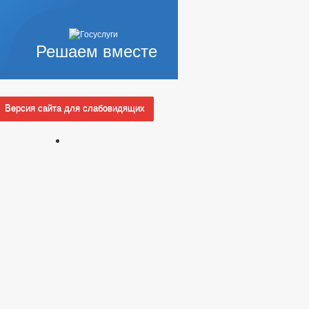
ВЫЕ АКТЫ
АНТНЫХ ДОЛЖНОСТЯХ
Решаем вместе
ЕДНЕГО ПРЕДПРИНИМАТЕЛЬСТВА
_
Версия сайта для слабовидящих
КОРРУПЦИОННАЯ ЭКСПЕРТИЗА
ЗАПОЛНЕНИЯ
ИНТЕРЕСОВ
ШЕНИЯ
КОНЫ