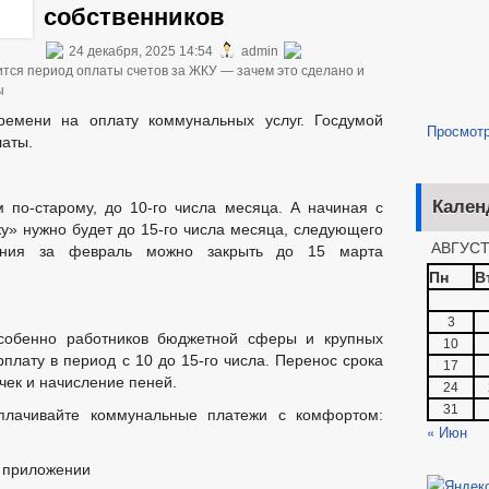
собственников
24 декабря, 2025 14:54
admin
ится период оплаты счетов за ЖКУ — зачем это сделано и
ы
ремени на оплату коммунальных услуг. Госдумой
Просмот
латы.
Кален
по-старому, до 10-го числа месяца. А начиная с
у» нужно будет до 15-го числа месяца, следующего
АВГУСТ
ения за февраль можно закрыть до 15 марта
Пн
В
3
собенно работников бюджетной сферы и крупных
10
плату в период с 10 до 15-го числа. Перенос срока
17
чек и начисление пеней.
24
31
плачивайте коммунальные платежи с комфортом:
« Июн
м приложении