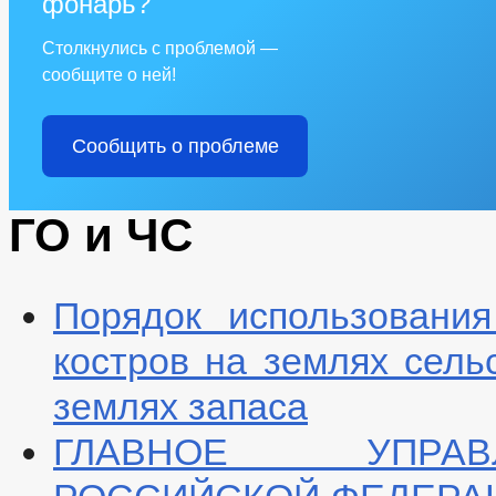
фонарь?
Решения по изменению Устава
Столкнулись с проблемой —
сообщите о ней!
Сообщить о проблеме
ГО и ЧС
Порядок использования
костров на землях сель
землях запаса
ГЛАВНОЕ УПРАВ