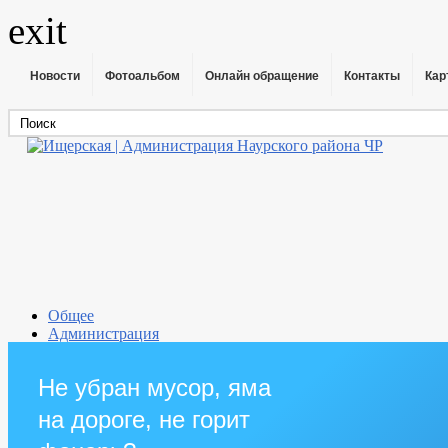
exit
Новости
Фотоальбом
Онлайн обращение
Контакты
Кар
Общее
Администрация
Совет депутатов
Противодействие коррупции
Не убран мусор, яма
Правовые акты
Бюджет
на дороге, не горит
Муниципальные услуги
Прием граждан