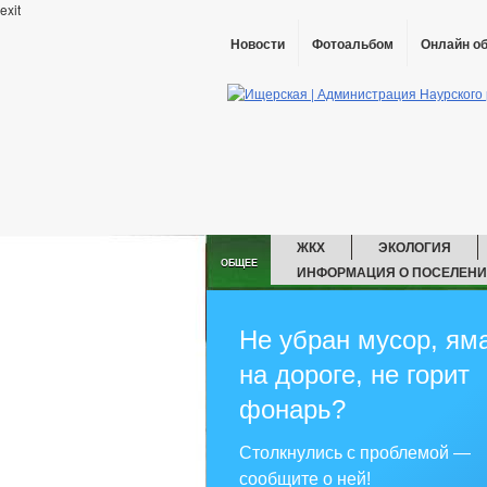
exit
Новости
Фотоальбом
Онлайн о
ЖКХ
ЭКОЛОГИЯ
ОБЩЕЕ
ИНФОРМАЦИЯ О ПОСЕЛЕН
ГЛАВА
ГО И 
АДМИНИСТРАЦИЯ
ГРАДОСТРОИТЕЛЬС
Не убран мусор, ям
ПРАВИЛА ЗЕМЛЕП
на дороге, не горит
ПРЕДПРИНИМАТЕЛЬСТВО
ИН
ЗАКУПКА ТОВАРОВ, РАБОТ И УСЛУГ
фонарь?
ФИНАНСОВО-ЭКОНОМИЧЕСКОЕ СОСТ
СТАТИСТИЧЕСКИЕ ДАННЫЕ
З
Столкнулись с проблемой —
СВЕДЕНИЯ О ДОХОДАХ СОТРУДНИКО
сообщите о ней!