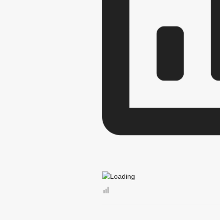
ОТЧЕТ ОБ ИСПОЛНЕНИИ 
МУНИЦИПАЛ
МУНИЦИПАЛЬНЫЕ УСЛУГИ
ЕДИНЫЙ ПОР
ОБРАЩЕНИЕ К ГЛАВ
ПРИЕМ ГРАЖДАН
ОБЗОРЫ ОБРАЩЕНИ
РЕГЛАМЕНТ РАССМ
РЕШЕНИЯ ПО ИЗМЕНЕНИЮ УСТАВА