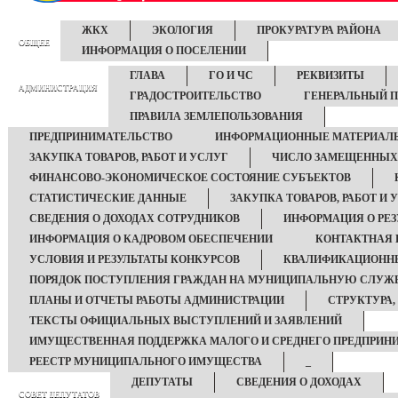
ЖКХ
ЭКОЛОГИЯ
ПРОКУРАТУРА РАЙОНА
ОБЩЕЕ
ИНФОРМАЦИЯ О ПОСЕЛЕНИИ
ГЛАВА
ГО И ЧС
РЕКВИЗИТЫ
АДМИНИСТРАЦИЯ
ГРАДОСТРОИТЕЛЬСТВО
ГЕНЕРАЛЬНЫЙ 
ПРАВИЛА ЗЕМЛЕПОЛЬЗОВАНИЯ
ПРЕДПРИНИМАТЕЛЬСТВО
ИНФОРМАЦИОННЫЕ МАТЕРИАЛ
ЗАКУПКА ТОВАРОВ, РАБОТ И УСЛУГ
ЧИСЛО ЗАМЕЩЕННЫХ 
ФИНАНСОВО-ЭКОНОМИЧЕСКОЕ СОСТОЯНИЕ СУБЪЕКТОВ
СТАТИСТИЧЕСКИЕ ДАННЫЕ
ЗАКУПКА ТОВАРОВ, РАБОТ И 
СВЕДЕНИЯ О ДОХОДАХ СОТРУДНИКОВ
ИНФОРМАЦИЯ О РЕЗ
ИНФОРМАЦИЯ О КАДРОВОМ ОБЕСПЕЧЕНИИ
КОНТАКТНАЯ
УСЛОВИЯ И РЕЗУЛЬТАТЫ КОНКУРСОВ
КВАЛИФИКАЦИОННЫ
ПОРЯДОК ПОСТУПЛЕНИЯ ГРАЖДАН НА МУНИЦИПАЛЬНУЮ СЛУЖ
ПЛАНЫ И ОТЧЕТЫ РАБОТЫ АДМИНИСТРАЦИИ
СТРУКТУРА,
ТЕКСТЫ ОФИЦИАЛЬНЫХ ВЫСТУПЛЕНИЙ И ЗАЯВЛЕНИЙ
ИМУЩЕСТВЕННАЯ ПОДДЕРЖКА МАЛОГО И СРЕДНЕГО ПРЕДПРИН
РЕЕСТР МУНИЦИПАЛЬНОГО ИМУЩЕСТВА
_
ДЕПУТАТЫ
СВЕДЕНИЯ О ДОХОДАХ
СОВЕТ ДЕПУТАТОВ