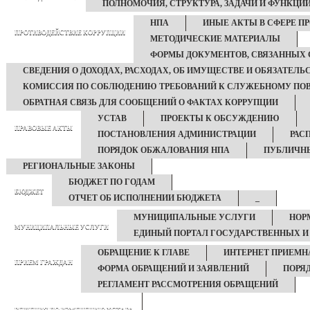
ПОЛНОМОЧИЯ, СТРУКТУРА, ЗАДАЧИ И ФУНКЦИ
НПА
ИНЫЕ АКТЫ В СФЕРЕ П
ПРОТИВОДЕЙСТВИЕ КОРРУПЦИИ
МЕТОДИЧЕСКИЕ МАТЕРИАЛЫ
ФОРМЫ ДОКУМЕНТОВ, СВЯЗАННЫХ 
СВЕДЕНИЯ О ДОХОДАХ, РАСХОДАХ, ОБ ИМУЩЕСТВЕ И ОБЯЗАТЕЛ
КОМИССИЯ ПО СОБЛЮДЕНИЮ ТРЕБОВАНИЙ К СЛУЖЕБНОМУ ПОВ
ОБРАТНАЯ СВЯЗЬ ДЛЯ СООБЩЕНИЙ О ФАКТАХ КОРРУПЦИИ
УСТАВ
ПРОЕКТЫ К ОБСУЖДЕНИЮ
ПРАВОВЫЕ АКТЫ
ПОСТАНОВЛЕНИЯ АДМИНИСТРАЦИИ
РАС
ПОРЯДОК ОБЖАЛОВАНИЯ НПА
ПУБЛИЧН
РЕГИОНАЛЬНЫЕ ЗАКОНЫ
БЮДЖЕТ ПО ГОДАМ
БЮДЖЕТ
ОТЧЕТ ОБ ИСПОЛНЕНИИ БЮДЖЕТА
_
МУНИЦИПАЛЬНЫЕ УСЛУГИ
НОР
МУНИЦИПАЛЬНЫЕ УСЛУГИ
ЕДИНЫЙ ПОРТАЛ ГОСУДАРСТВЕННЫХ 
ОБРАЩЕНИЕ К ГЛАВЕ
ИНТЕРНЕТ ПРИЕМН
ПРИЕМ ГРАЖДАН
ФОРМА ОБРАЩЕНИЙ И ЗАЯВЛЕНИЙ
ПОРЯ
РЕГЛАМЕНТ РАССМОТРЕНИЯ ОБРАЩЕНИЙ