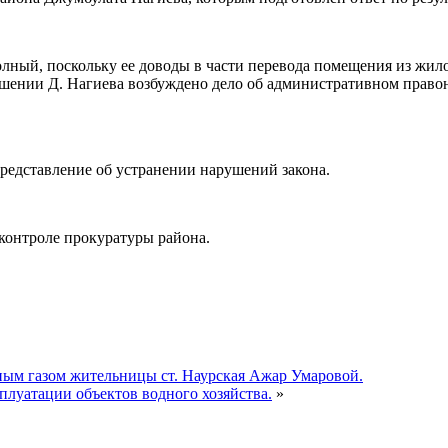
полный, поскольку ее доводы в части перевода помещения из жил
шении Д. Нагиева возбуждено дело об административном право
редставление об устранении нарушений закона.
 контроле прокуратуры района.
ным газом жительницы ст. Наурская Ажар Умаровой.
луатации объектов водного хозяйства.
»