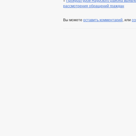
«
Прокуратурой Наурского района выявл
рассмотрения обращений граждан
Вы можете
оставить комментарий
, или
сс