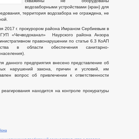
скважины не оборудованы
водозаборными устройствами (кран) для
едования, территория водозабора не ограждена, не
ной.
ля 2017 г. прокурором района Имраном Сербиевым в
 ГУП «Чечводоканал» Наурского района Анзора
инистративном правонарушении по статье 6.3 КоАП
ьства в области обеспечения санитарно-
 населения).
ля данного предприятия внесено представление об
ных нарушений закона, причин и условий, им
авлен вопрос об привлечении к ответственности
 реагирования находится на контроле прокуратуры
йона