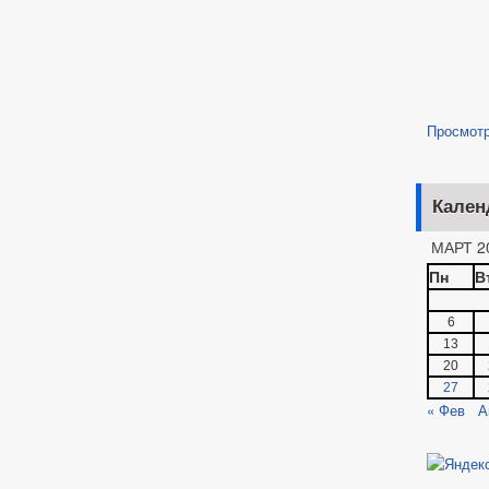
Просмот
Кален
МАРТ 2
Пн
В
6
13
20
27
« Фев
А