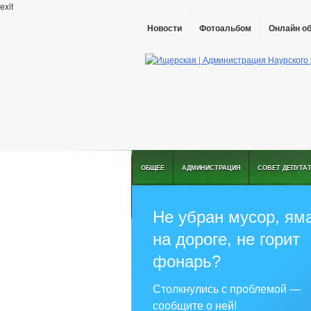
exit
Новости
Фотоальбом
Онлайн о
ОБЩЕЕ
АДМИНИСТРАЦИЯ
СОВЕТ ДЕПУТА
РЕШЕНИЯ ПО ИЗМЕНЕНИЮ УСТАВА
Не убран мусор, ям
на дороге, не горит
фонарь?
Столкнулись с проблемой —
сообщите о ней!