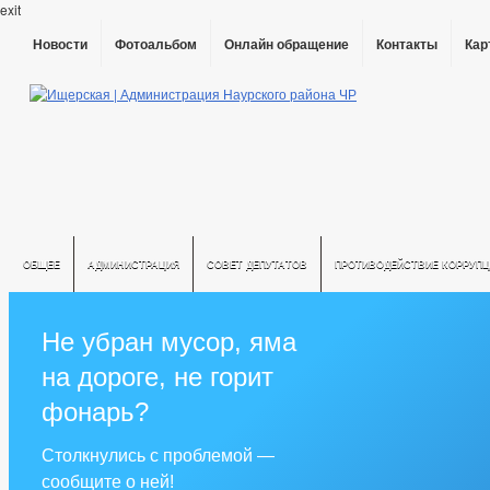
exit
Новости
Фотоальбом
Онлайн обращение
Контакты
Кар
ОБЩЕЕ
АДМИНИСТРАЦИЯ
СОВЕТ ДЕПУТАТОВ
ПРОТИВОДЕЙСТВИЕ КОРРУПЦ
РЕШЕНИЯ ПО ИЗМЕНЕНИЮ УСТАВА
Не убран мусор, яма
на дороге, не горит
фонарь?
Столкнулись с проблемой —
сообщите о ней!