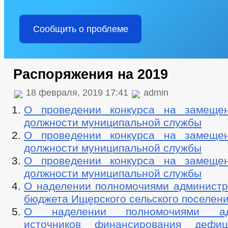
Сообщить о проблеме
Распоряжения на 2019
18 февраля, 2019 17:41
admin
О проведении конкурса на замещен
должности муниципальной службы
О проведении конкурса на замещен
должности муниципальной службы
О проведении конкурса на замещен
должности муниципальной службы
О наделении полномочиями администр
бюджета Ищерского сельского поселен
О наделении полномочиями адм
источников финансирования дефи