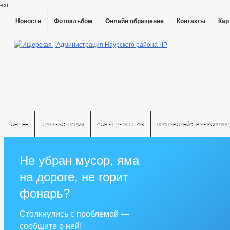
exit
Новости
Фотоальбом
Онлайн обращение
Контакты
Кар
ОБЩЕЕ
АДМИНИСТРАЦИЯ
СОВЕТ ДЕПУТАТОВ
ПРОТИВОДЕЙСТВИЕ КОРРУПЦ
РЕШЕНИЯ ПО ИЗМЕНЕНИЮ УСТАВА
Не убран мусор, яма
на дороге, не горит
фонарь?
Столкнулись с проблемой —
сообщите о ней!