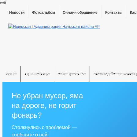
exit
Новости
Фотоальбом
Онлайн обращение
Контакты
Кар
ОБЩЕЕ
АДМИНИСТРАЦИЯ
СОВЕТ ДЕПУТАТОВ
ПРОТИВОДЕЙСТВИЕ КОРРУПЦ
РЕШЕНИЯ ПО ИЗМЕНЕНИЮ УСТАВА
Не убран мусор, яма
на дороге, не горит
фонарь?
Столкнулись с проблемой —
сообщите о ней!