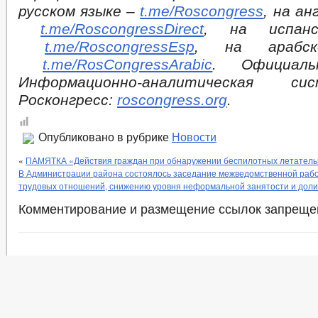
русском языке –
t.me/Roscongress
, на ан
t.me/RoscongressDirect
, на испан
t.me/RoscongressEsp
, на арабс
t.me/RosCongressArabic
. Официал
Информационно-аналитическая с
Росконгресс:
roscongress.org
.
Опубликовано в рубрике
Новости
«
ПАМЯТКА «Действия граждан при обнаружении беспилотных летатель
В Администрации района состоялось заседание межведомственной рабо
трудовых отношений, снижению уровня неформальной занятости и доли
Комментирование и размещение ссылок запреще