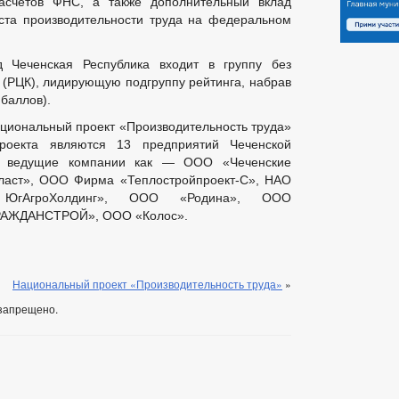
расчетов ФНС, а также дополнительный вклад
ста производительности труда на федеральном
 Чеченская Республика входит в группу без
 (РЦК), лидирующую подгруппу рейтинга, набрав
 баллов).
ациональный проект «Производительность труда»
роекта являются 13 предприятий Чеченской
ие ведущие компании как — ООО «Чеченские
аст», ООО Фирма «Теплостройпроект-С», НАО
гАгроХолдинг», ООО «Родина», ООО
РАЖДАНСТРОЙ», ООО «Колос».
Национальный проект «Производительность труда»
»
запрещено.