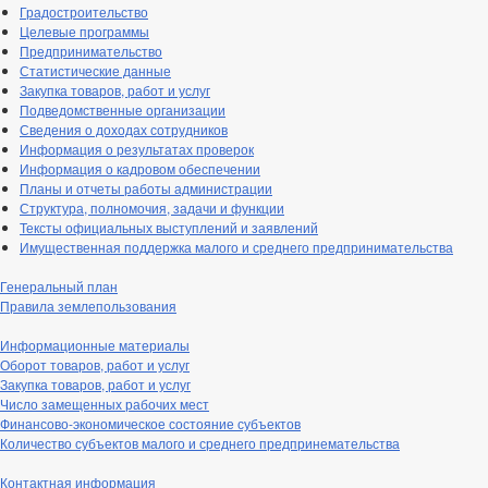
Градостроительство
Целевые программы
Предпринимательство
Статистические данные
Закупка товаров, работ и услуг
Подведомственные организации
Сведения о доходах сотрудников
Информация о результатах проверок
Информация о кадровом обеспечении
Планы и отчеты работы администрации
Структура, полномочия, задачи и функции
Тексты официальных выступлений и заявлений
Имущественная поддержка малого и среднего предпринимательства
Генеральный план
Правила землепользования
Информационные материалы
Оборот товаров, работ и услуг
Закупка товаров, работ и услуг
Число замещенных рабочих мест
Финансово-экономическое состояние субъектов
Количество субъектов малого и среднего предпринемательства
Контактная информация