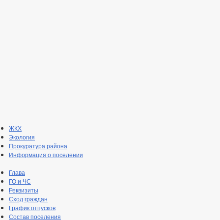
ЖКХ
Экология
Прокуратура района
Информация о поселении
Глава
ГО и ЧС
Реквизиты
Сход граждан
График отпусков
Состав поселения