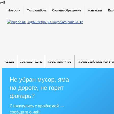
exit
Новости
Фотоальбом
Онлайн обращение
Контакты
Кар
ОБЩЕЕ
АДМИНИСТРАЦИЯ
СОВЕТ ДЕПУТАТОВ
ПРОТИВОДЕЙСТВИЕ КОРРУПЦ
РЕШЕНИЯ ПО ИЗМЕНЕНИЮ УСТАВА
Не убран мусор, яма
на дороге, не горит
фонарь?
Столкнулись с проблемой —
сообщите о ней!