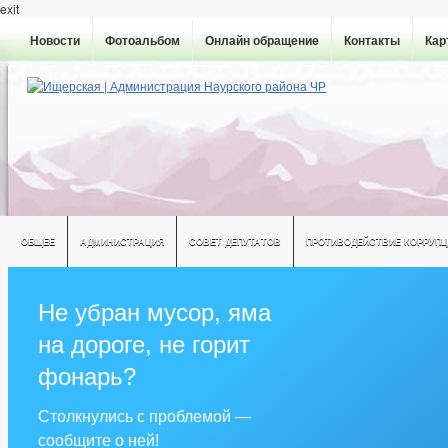
exit
Новости
Фотоальбом
Онлайн обращение
Контакты
Кар
ОБЩЕЕ
АДМИНИСТРАЦИЯ
СОВЕТ ДЕПУТАТОВ
ПРОТИВОДЕЙСТВИЕ КОРРУПЦ
РЕШЕНИЯ ПО ИЗМЕНЕНИЮ УСТАВА
Не убран мусор, яма
на дороге, не горит
фонарь?
Столкнулись с проблемой —
сообщите о ней!