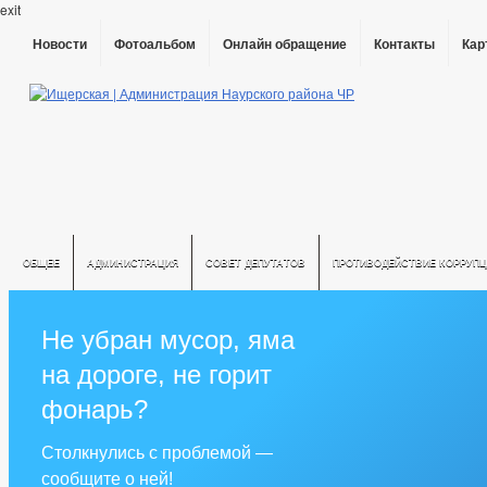
exit
Новости
Фотоальбом
Онлайн обращение
Контакты
Кар
ОБЩЕЕ
АДМИНИСТРАЦИЯ
СОВЕТ ДЕПУТАТОВ
ПРОТИВОДЕЙСТВИЕ КОРРУПЦ
РЕШЕНИЯ ПО ИЗМЕНЕНИЮ УСТАВА
Не убран мусор, яма
на дороге, не горит
фонарь?
Столкнулись с проблемой —
сообщите о ней!