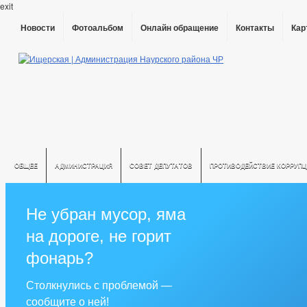
exit
Новости
Фотоальбом
Онлайн обращение
Контакты
Кар
ОБЩЕЕ
АДМИНИСТРАЦИЯ
СОВЕТ ДЕПУТАТОВ
ПРОТИВОДЕЙСТВИЕ КОРРУПЦ
РЕШЕНИЯ ПО ИЗМЕНЕНИЮ УСТАВА
Не убран мусор, яма
на дороге, не горит
фонарь?
Столкнулись с проблемой —
сообщите о ней!