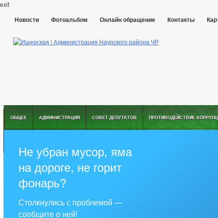
exit
Новости
Фотоальбом
Онлайн обращение
Контакты
Кар
ОБЩЕЕ
АДМИНИСТРАЦИЯ
СОВЕТ ДЕПУТАТОВ
ПРОТИВОДЕЙСТВИЕ КОРРУПЦ
РЕШЕНИЯ ПО ИЗМЕНЕНИЮ УСТАВА
Не убран мусор, яма
на дороге, не горит
фонарь?
Столкнулись с проблемой —
сообщите о ней!