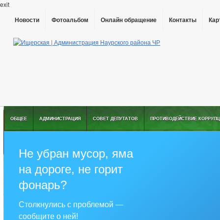
exit
Новости
Фотоальбом
Онлайн обращение
Контакты
Кар
ОБЩЕЕ
АДМИНИСТРАЦИЯ
СОВЕТ ДЕПУТАТОВ
ПРОТИВОДЕЙСТВИЕ КОРРУПЦ
РЕШЕНИЯ ПО ИЗМЕНЕНИЮ УСТАВА
Не убран мусор, яма
на дороге, не горит
фонарь?
Столкнулись с проблемой —
сообщите о ней!