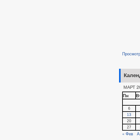
Просмот
Кален
МАРТ 2
Пн
В
6
13
20
27
« Фев
А