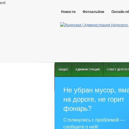
exit
Новости
Фотоальбом
Онлайн о
ОБЩЕЕ
АДМИНИСТРАЦИЯ
СОВЕТ ДЕПУТА
РЕШЕНИЯ ПО ИЗМЕНЕНИЮ УСТАВА
Не убран мусор, ям
на дороге, не горит
фонарь?
Столкнулись с проблемой —
сообщите о ней!